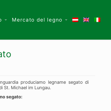
o
Mercato del legno
ato
anguardia produciamo legname segato di
 di St. Michael im Lungau.
egno segato: