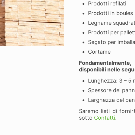
Prodotti refilati
Prodotti in boules
Legname squadra
Prodotti per pallet
Segato per imball
Cortame
Fondamentalmente, i
disponibili nelle seg
Lunghezza: 3 – 5 
Spessore del pann
Larghezza del pan
Saremo lieti di fornir
sotto
Contatti
.